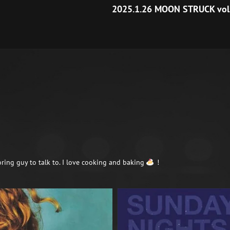
の
2025.1.26 MOON STRUCK vol
投
稿
oring guy to talk to. I love cooking and baking
!