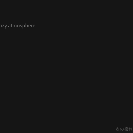
 cozy atmosphere…
次
次の投稿