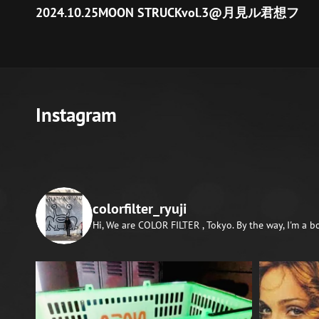
ok
の
2024.10.25MOON STRUCKvol.3@月見ル君想フ
稿
ー
投
ナ
稿
ビ
ゲ
ー
Instagram
シ
ョ
ン
colorfilter_ryuji
Hi, We are COLOR FILTER , Tokyo.
By the way, I'm a b