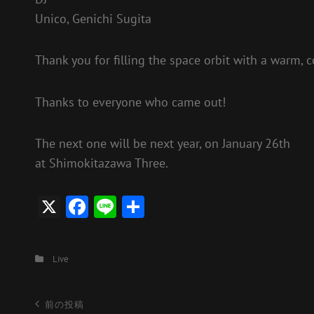
Unico, Genichi Sugita
Thank you for filling the space orbit with a warm,
Thanks to everyone who came out!
The next one will be next year, on January 26th
at Shimokitazawa Three.
X
F
Li
共
ac
n
有
e
e
カ
Live
b
テ
o
ゴ
投
前
前の投稿
リ