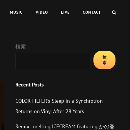
検
MUSIC
VIDEO
LIVE
CONTACT
索
検索
検
索
Recent Posts
COLOR FILTER’s Sleep in a Synchrotron
Returns on Vinyl After 28 Years
Remix : melting ICECREAM featuring かの香