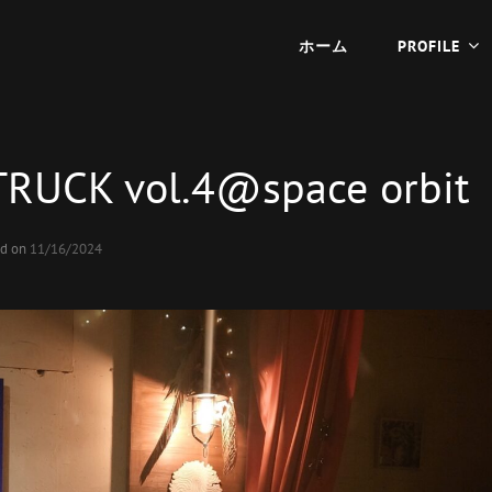
ホーム
PROFILE
RUCK vol.4@space orbit
ed on
11/16/2024