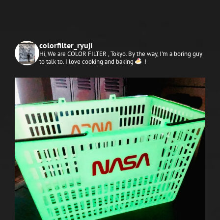
colorfilter_ryuji
Hi, We are COLOR FILTER , Tokyo.
By the way, I'm a boring guy
to talk to. I love cooking and baking
!