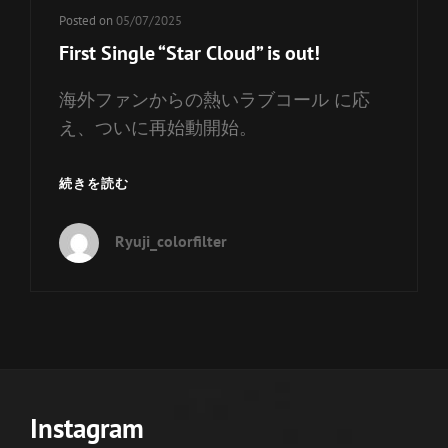
Posted on
05/07/2025
First Single “Star Cloud” is out!
海外ファンからの熱いラブコール に応
え、ついに再始動開始。
FIRST
続きを読む
SINGLE
“STAR
Ryuji_colorfilter
CLOUD”
IS
OUT!
Instagram