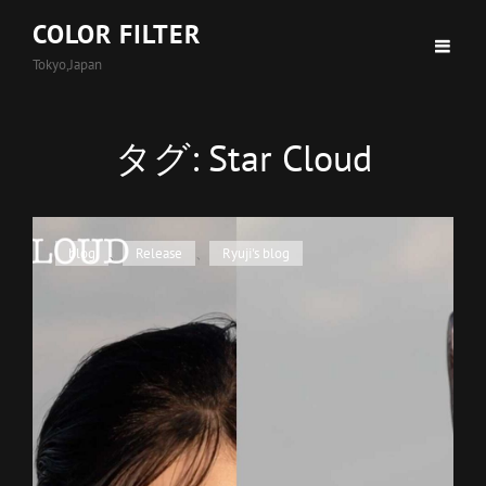
COLOR FILTER
Tokyo,Japan
タグ:
Star Cloud
カ
blog
、
Release
、
Ryuji's blog
テ
ゴ
リ
ー
リ
ン
ク